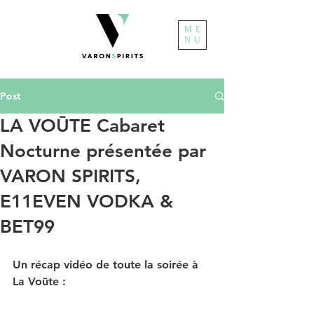
ME
NU
Post
LA VOŪTE Cabaret
Nocturne présentée par
VARON SPIRITS,
E11EVEN VODKA &
BET99
Un récap vidéo de toute la soirée à 
La Voūte :