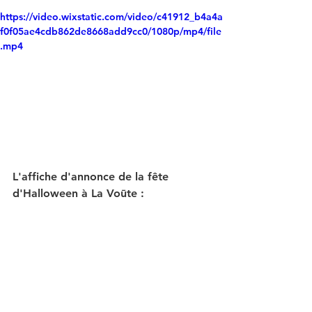
https://video.wixstatic.com/video/c41912_b4a4a
f0f05ae4cdb862de8668add9cc0/1080p/mp4/file
.mp4
L'affiche d'annonce de la fête 
d'Halloween à La Voūte :