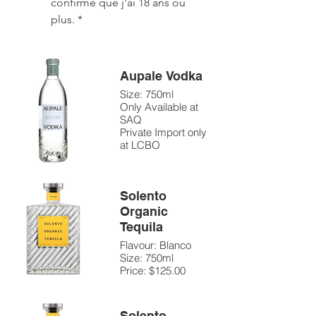
confirme que j'ai 18 ans ou 
plus.
*
Aupale Vodka
Size: 750ml
Only Available at
SAQ
Private Import only
at LCBO
Solento
Organic
Tequila
Flavour: Blanco
Size: 750ml
Price: $125.00
Solento